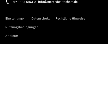
Serviceangebote
Reifen &
Kompletträder
Teile &
Zubehör
Pannen- &
Schadenhilfe
Reparatur &
Werkstatt
Rückrufe &
Umrüstungen
Warnung: Betrug
beim
Gebrauchtwagenkauf
Service für
Reisemobile
Gebrauchtwagensuche
Digitale
Extras