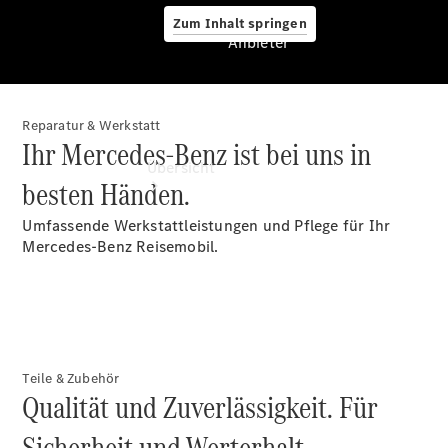
Zum Inhalt springen
Anbieter
Reparatur & Werkstatt
Anbieter
Ihr Mercedes-Benz ist bei uns in
Übersicht
besten Händen.
Umfassende Werkstattleistungen und Pflege für Ihr
Mercedes-Benz Reisemobil.
Startseite
Ansprechpartner
finden
Teile & Zubehör
Beratung
Qualität und Zuverlässigkeit. Für
vereinbaren
Servicetermin
Sicherheit und Werterhalt.